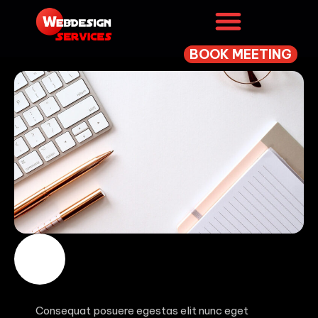
BOOK MEETING
Consequat posuere egestas elit nunc eget